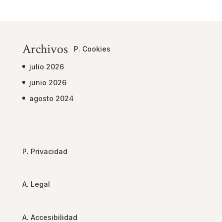
Archivos
P. Cookies
julio 2026
junio 2026
agosto 2024
P. Privacidad
A. Legal
A. Accesibilidad